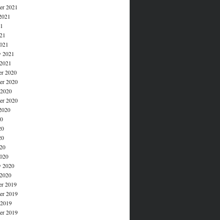
er 2021
2021
21
021
021
y 2021
 2021
r 2020
r 2020
 2020
er 2020
2020
20
20
20
020
020
y 2020
 2020
r 2019
r 2019
 2019
er 2019